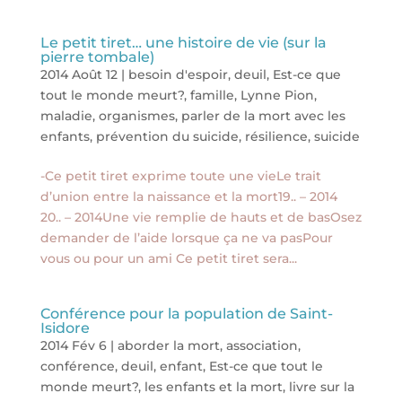
Le petit tiret… une histoire de vie (sur la
pierre tombale)
2014 Août 12
|
besoin d'espoir
,
deuil
,
Est-ce que
tout le monde meurt?
,
famille
,
Lynne Pion
,
maladie
,
organismes
,
parler de la mort avec les
enfants
,
prévention du suicide
,
résilience
,
suicide
-Ce petit tiret exprime toute une vieLe trait
d’union entre la naissance et la mort19.. – 2014
20.. – 2014Une vie remplie de hauts et de basOsez
demander de l’aide lorsque ça ne va pasPour
vous ou pour un ami Ce petit tiret sera...
Conférence pour la population de Saint-
Isidore
2014 Fév 6
|
aborder la mort
,
association
,
conférence
,
deuil
,
enfant
,
Est-ce que tout le
monde meurt?
,
les enfants et la mort
,
livre sur la