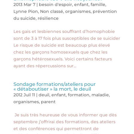
2013 Mar 7
|
besoin d'espoir
,
enfant
,
famille
,
Lynne Pion
,
Non classé
,
organismes
,
prévention
du suicide
,
résilience
Les gais et lesbiennes souffrant d’homophobie
sont de 3 à 17 fois plus susceptibles de se suicider
Le risque de suicide est beaucoup plus élevé
chez les garçons homosexuels que chez les
garçons hétérosexuels. Voici certains facteurs
ayant des répercussions sur...
Sondage formations/ateliers pour
« détaboutiser » la mort, le deuil
2012 Juil 11
|
deuil
,
enfant
,
formation
,
maladie
,
organismes
,
parent
Je suis très heureuse de vous informer que dès
septembre j’offrirai des formations, des ateliers
et des conférences qui permettront de