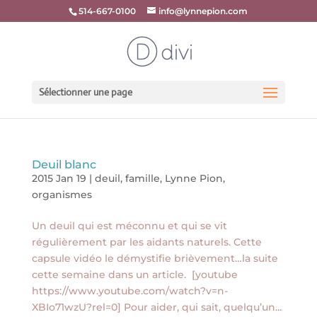
514-667-0100
info@lynnepion.com
Sélectionner une page
Deuil blanc
2015 Jan 19
|
deuil
,
famille
,
Lynne Pion
,
organismes
Un deuil qui est méconnu et qui se vit
régulièrement par les aidants naturels. Cette
capsule vidéo le démystifie brièvement…la suite
cette semaine dans un article. [youtube
https://www.youtube.com/watch?v=n-
XBIo71wzU?rel=0] Pour aider, qui sait, quelqu’un...