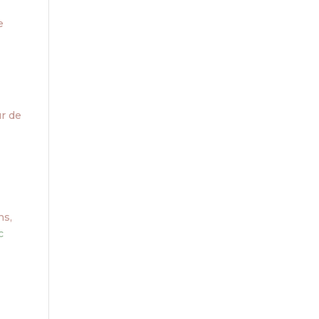
e
r de
ns,
c