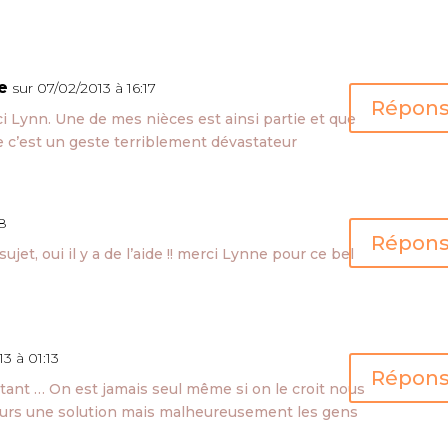
e
sur 07/02/2013 à 16:17
Répon
ci Lynn. Une de mes nièces est ainsi partie et que
e c’est un geste terriblement dévastateur
28
Répon
t, oui il y a de l’aide !! merci Lynne pour ce bel
3 à 01:13
Répon
tant … On est jamais seul même si on le croit nous
jours une solution mais malheureusement les gens