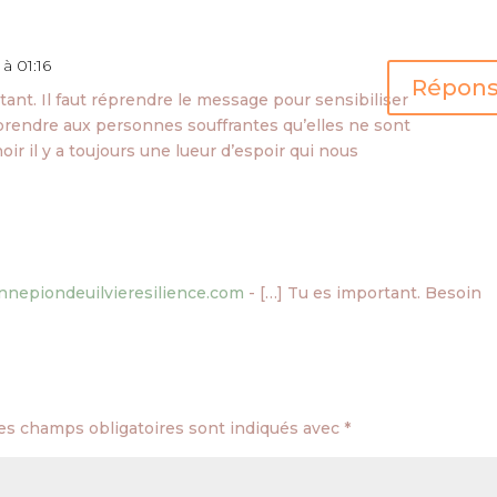
à 01:16
Répon
tant. Il faut réprendre le message pour sensibiliser
mprendre aux personnes souffrantes qu’elles ne sont
oir il y a toujours une lueur d’espoir qui nous
ynnepiondeuilvieresilience.com
- […] Tu es important. Besoin
es champs obligatoires sont indiqués avec
*