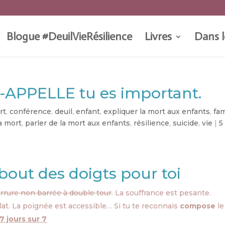
Blogue #DeuilVieRésilience
Livres
Dans l
6-APPELLE tu es important.
rt
,
conférence
,
deuil
,
enfant
,
expliquer la mort aux enfants
,
fam
la mort
,
parler de la mort aux enfants
,
résilience
,
suicide
,
vie
|
5
 bout des doigts pour toi
errure non barrée à double tour
. La souffrance est pesante.
plat. La poignée est accessible… Si tu te reconnais
compose
le
7 jours sur 7