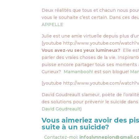
Deux réalités que tous et chacun nous pouv
vous le souhaite c’est certain. Dans ces deux
APPELLE
Julie est une amie virtuelle depuis plus d’u
[youtube http://www.youtube.com/watch?
Vous avez-vu ses yeux lumineux?
Elle es
parler des vraies choses de la vie. Inspiran
puisse encore partager tous ses moments av
Curieux?
Mamanbooh!
est son blogue!
Mam
[youtube http://www.youtube.com/watch?
David Goudreault slameur, poète de l’oralité
des solutions pour prévenir le suicide dans 
David Goudreault
)
Vous aimeriez avoir des pi
suite à un suicide?
Contactez-moi:
infoslynnepion@gmail.c