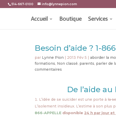
514-667-0100
info@lynnepion.com
Accueil
Boutique
Services
Besoin d’aide ? 1-86
par
Lynne Pion
|
2013 Fév 5
|
aborder la mo
formations
,
Non classé
,
parents
,
parler de 
commentaires
De l’aide au
L’idée de se suicider est une porte à
la s
L’isolement insidieux. L’estime à son plus 
866-APPELLE
disponible
24 h par jour et 