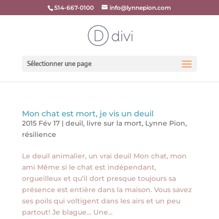
514-667-0100
info@lynnepion.com
Sélectionner une page
Mon chat est mort, je vis un deuil
2015 Fév 17
|
deuil
,
livre sur la mort
,
Lynne Pion
,
résilience
Le deuil animalier, un vrai deuil Mon chat, mon
ami Même si le chat est indépendant,
orgueilleux et qu’il dort presque toujours sa
présence est entière dans la maison. Vous savez
ses poils qui voltigent dans les airs et un peu
partout! Je blague… Une...