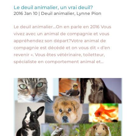
Le deuil animalier, un vrai deuil?
2016 Jan 10
|
Deuil animalier
,
Lynne Pion
Le deuil animalier…On en parle en 2016 Vous
vivez avec un animal de compagnie et vous
appréhendez son départ?Votre animal de
compagnie est décédé et on vous dit « d’en
revenir ». Vous êtes vétérinaire, toiletteur,
spécialiste en comportement animal et...