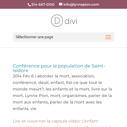
514-667-0100
info@lynnepion.com
Sélectionner une page
Conférence pour la population de Saint-
Isidore
2014 Fév 6
|
aborder la mort
,
association
,
conférence
,
deuil
,
enfant
,
Est-ce que tout le
monde meurt?
,
les enfants et la mort
,
livre sur la
mort
,
Lynne Pion
,
mort
,
organismes
,
parler de la
mort aux enfants
,
parler de la mort avec les
enfants
,
vie
Lire et visionner la capsule vidéo: L’enfant