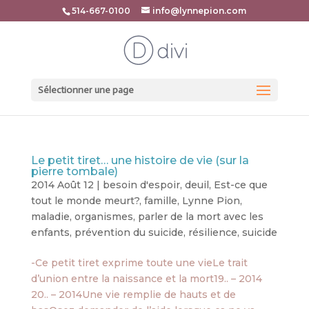
514-667-0100
info@lynnepion.com
Sélectionner une page
Le petit tiret… une histoire de vie (sur la
pierre tombale)
2014 Août 12
|
besoin d'espoir
,
deuil
,
Est-ce que
tout le monde meurt?
,
famille
,
Lynne Pion
,
maladie
,
organismes
,
parler de la mort avec les
enfants
,
prévention du suicide
,
résilience
,
suicide
-Ce petit tiret exprime toute une vieLe trait
d’union entre la naissance et la mort19.. – 2014
20.. – 2014Une vie remplie de hauts et de