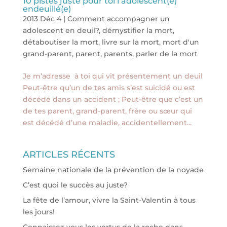
10 pistes juste pour toi l’adolescent(e)
endeuillé(e)
2013 Déc 4
|
Comment accompagner un
adolescent en deuil?
,
démystifier la mort
,
détaboutiser la mort
,
livre sur la mort
,
mort d'un
grand-parent
,
parent
,
parents
,
parler de la mort
Je m’adresse à toi qui vit présentement un deuil
Peut-être qu’un de tes amis s’est suicidé ou est
décédé dans un accident ; Peut-être que c’est un
de tes parent, grand-parent, frère ou sœur qui
est décédé d’une maladie, accidentellement...
ARTICLES RÉCENTS
Semaine nationale de la prévention de la noyade
C’est quoi le succès au juste?
La fête de l’amour, vivre la Saint-Valentin à tous
les jours!