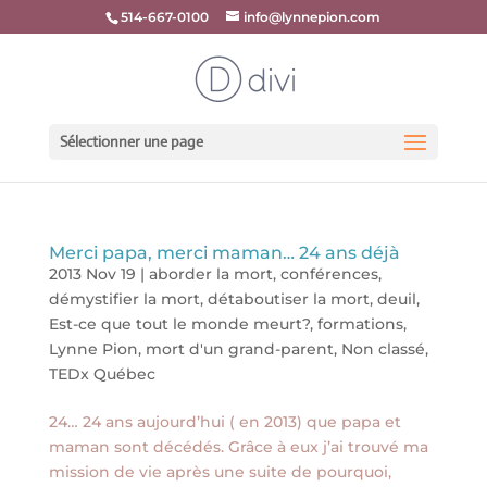
514-667-0100
info@lynnepion.com
Sélectionner une page
Merci papa, merci maman… 24 ans déjà
2013 Nov 19
|
aborder la mort
,
conférences
,
démystifier la mort
,
détaboutiser la mort
,
deuil
,
Est-ce que tout le monde meurt?
,
formations
,
Lynne Pion
,
mort d'un grand-parent
,
Non classé
,
TEDx Québec
24… 24 ans aujourd’hui ( en 2013) que papa et
maman sont décédés. Grâce à eux j’ai trouvé ma
mission de vie après une suite de pourquoi,