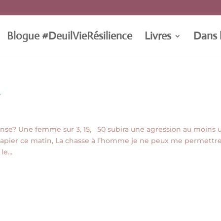
Blogue #DeuilVieRésilience
Livres
Dans 
…
onse? Une femme sur 3, 15, 50 subira une agression au moins 
re papier ce matin, La chasse à l’homme je ne peux me permettr
e...