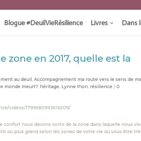
Blogue #DeuilVieRésilience
Livres
Dans l
 zone en 2017, quelle est la
ment au deuil
,
Accompagnement ma route vers le sens de ma
 le monde meurt?
,
héritage
,
Lynne Pion
,
résilience
|
0
ence/videos/1799580993616509/
e confort nous devons sortir de la zone dans laquelle nous vi
tit ou plus grand selon les zones de votre vie où vous être trè