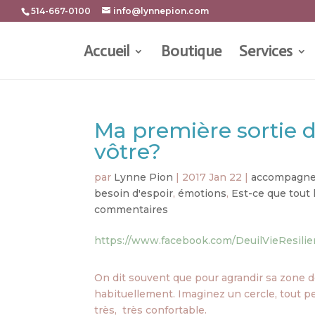
514-667-0100
info@lynnepion.com
Accueil
Boutique
Services
Ma première sortie de
vôtre?
par
Lynne Pion
|
2017 Jan 22
|
accompagne
besoin d'espoir
,
émotions
,
Est-ce que tout
commentaires
https://www.facebook.com/DeuilVieResili
On dit souvent que pour agrandir sa zone d
habituellement. Imaginez un cercle, tout pe
très, très confortable.