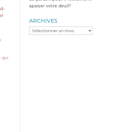
apaiser votre deuil?
il-
et
ARCHIVES
ARCHIVES
e
 qui
?