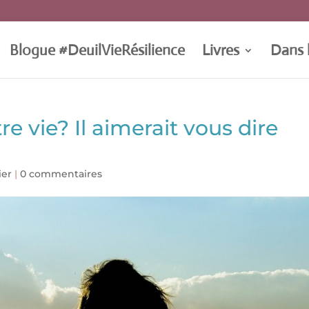
Blogue #DeuilVieRésilience
Livres
Dans 
e vie? Il aimerait vous dire
ier
|
0 commentaires