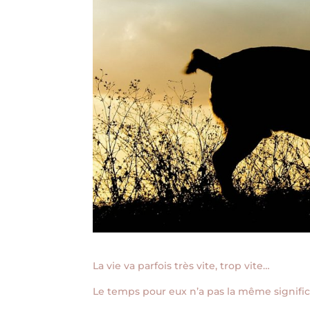
La vie va parfois très vite, trop vite…
Le temps pour eux n’a pas la même signifi