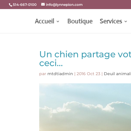
514-667-0100
info@lynnepion.com
Accueil
Boutique
Services
Un chien partage votr
ceci…
par
mtdtiadmin
|
2016 Oct 23
|
Deuil animal