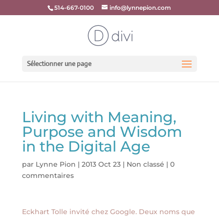
514-667-0100
info@lynnepion.com
Sélectionner une page
Living with Meaning,
Purpose and Wisdom
in the Digital Age
par
Lynne Pion
|
2013 Oct 23
|
Non classé
|
0
commentaires
Eckhart Tolle invité chez Google. Deux noms que