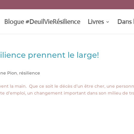
Blogue #DeuilVieRésilience
Livres
Dans 
silience prennent le large!
nne Pion
,
résilience
èvent la main. Que ce soit le décès d’un être cher, une person
perte d’emploi, un changement important dans son milieu de tra