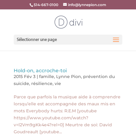
514-667-0100
info@lynnepion.com
Sélectionner une page
Hold-on, accroche-toi
2015 Fév 3
|
famille
,
Lynne Pion
,
prévention du
suicide
,
résilience
,
vie
Parce que parfois la musique aide à comprendre
lorsqu’elle est accompagnée des maux mis en
mots Everybody hurts: R.E.M [youtube
https://www.youtube.com/watch?
v=l2Vm9gKk4e4?rel=0] Meurtre de soi: David
Goudreault [youtube...